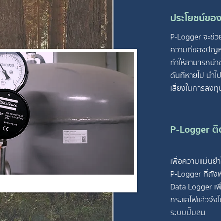
ประโยชน์ขอ
P-Logger จะช่วยใ
ความถี่ของปัญ
ทำให้สามารถนำข
ดันที่หายไป นำไ
เสี่ยงในการลงทุ
P-Logger ติด
เพื่อความแม่นยำ
P-Logger ที่ถั
Data Logger เพื
กระแสไฟแล้วจึง
ระบบปั๊มลม