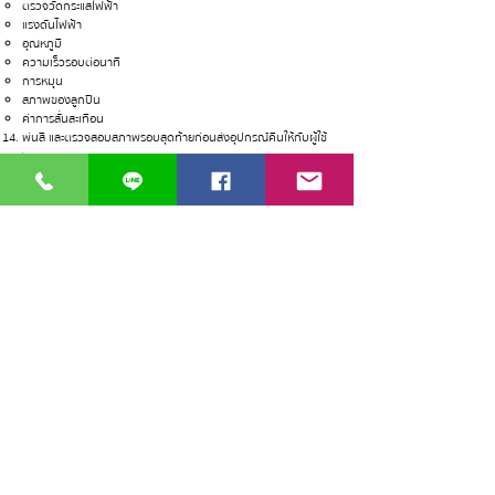
ตรวจวัดกระแสไฟฟ้า​
แรงดันไฟฟ้า
อุณหภูมิ
ความเร็วรอบต่อนาที
การหมุุน
สภาพของลูกปืน
ค่าการสั่นสะเทือน
พ่นสี และตรวจสอบสภาพรอบสุดท้ายก่อนส่งอุปกรณ์คืนให้กับผู้ใช้
งาน