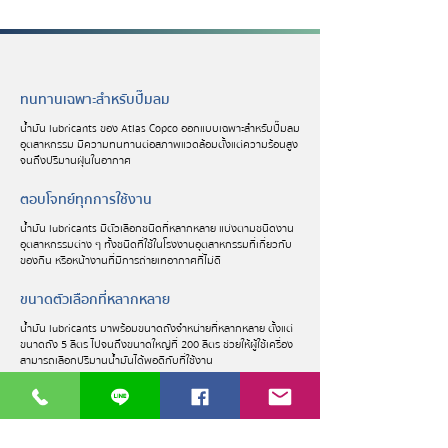
ทนทานเฉพาะสำหรับปั๊มลม
น้ำมัน lubricants ของ Atlas Copco ออกแบบเฉพาะสำหรับปั๊มลม
อุตสาหกรรม มีความทนทานต่อสภาพแวดล้อมตั้งแต่ความร้อนสูง
จนถึงปริมานฝุ่นในอากาศ
ตอบโจทย์ทุกการใช้งาน
น้ำมัน lubricants มีตัวเลือกชนิดที่หลากหลาย แบ่งตามชนิดงาน
อุตสาหกรรมต่าง ๆ ทั้งชนิดที่ใช้ในโรงงานอุตสาหกรรมที่เกี่ยวกับ
ของกิน หรือหน้างานที่มีการถ่ายเทอากาศที่ไม่ดี
ขนาดตัวเลือกที่หลากหลาย
น้ำมัน lubricants มาพร้อมขนาดถังจำหน่ายที่หลากหลาย ตั้งแต่
ขนาดถัง 5 ลิตร ไปจนถึงขนาดใหญ่ที่ 200 ลิตร ช่วยให้ผู้ใช้เครื่อง
สามารถเลือกปริมานน้ำมันได้พอดีกับที่ใช้งาน
หัวข้ออื่น ๆ ที่คุณอาจสนใจ