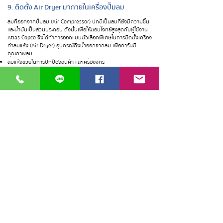
9. ติดตั้ง Air Dryer มาภายในเครื่องปั๊มลม
ลมที่ออกจากปั๊มลม (Air Compressor) ปกติเป็นลมที่ยังมีความชื้น
และน้ำมันเป็นส่วนประกอบ ​ดังนั้นเพื่อให้ตอบโจทย์สูงสุดกับผู้ใช้งาน
Atlas Copco จึงได้ทำการออกแบบตัวเลือกพิเศษในการติดตั้งเครื่อง
ทำลมแห้ง (Air Dryer) อุปกรณ์ดึงน้ำออกจากลม เพื่อการันตี
คุณภาพลม
ลมแห้งช่วยในการปกป้องสินค้า และเครื่องจักร
ลมแห้งช่วยปกป้องท่อลมไม่ให้เกิดสนิมจากภายใน ซึ่งเป็นสาเหตุหลัก
ของท่อรั่วและจะสะท้อนออกมาในรูปของค่าไฟที่ต้องจ่ายเพิ่มโดยไม่รู้
ตัว
ประหยัดพื้นที่ในโรงงาน ไม่จำเป็นต้องใช้พื้นที่ติดตั้งเพิ่มเติม และลด
ค่าใช้จ่ายส่วนของงานติดตั้งออกไปได้
ใช้น้ำยาแอร์ R410 ไม่ทำให้โลกร้อน - Zero ozone depletion
Heat exchanger - pressure drop ต่ำช่วยให้ค่าพลังงาน energy
lost ไม่สูง
Advance Control Function - ระบบพิเศษช่วยป้องกันไม่ให้เกิดน้ำ
แข็งฟอร์มตัว ช่วย low load
10. ติดตั้ง และบำรุงรักษาง่าย
ขนาดกะทัดรัดช่วยประหยัดพื้นที่และสามารถติดตั้งได้อย่างยืดหยุ่น
ร่องสำหรับรถยกเพื่อการเคลื่อนย้ายที่ง่าย
แผงเข้าถึงง่ายสำหรับการบำรุงรักษาอย่างรวดเร็วและเวลาทำงานที่
ยาวนานขึ้น