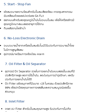
5. Start - Stop Fan
พัดลมระบายความร้อนสำหรับปั๊มลมเสียงเงียบ เกรดอุตสาหกรรม
ขับเคลื่อนด้วยซอฟต์แวร์ของ GA FLX
ออกแบบสำหรับลดอุณหภูมิน้ำมันในระบบปั๊มลม เพื่อให้เครื่องจักรมี
อุณหภูมิเหมาะสมตลอดอายุการใช้งาน
กินพลังงานไฟฟ้าต่ำ
6. No-Loss Electronic Drain
ระบบระบายน้ำจากเครื่องปั๊มลมอัตโนมัติรับประกันการระบายน้ำโดย
ไม่มีการสูญเสียลม
อุปกรณ์มาพร้อมการแจ้งเตือน Alarm
7. Oil Filter & Oil Separator
อุปกรณ์ Oil Separator ช่วยในการแยกน้ำมันแบบสองขั้นตอนที่มี
ประสิทธิภาพสูง ลดการใช้น้ำมัน, ลดต้นทุนการบำรุงรักษา, และรับ
ประกันการแยกน้ำมันได้ดี
Oil Filter ขจัดอนุภาคที่มีขนาด >25 ไมครอน ด้วยประสิทธิภาพ
99% เพื่อปกป้องคุณภาพการหล่อลื่นและความสมบูรณ์ของชิ้น
ส่วนหมุน
8. Inlet Filter
Inlet Air Filter สำหรับปั๊มลมคุณภาพสูง รับประกันการไม่เกิด