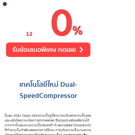
0
ผ่อน
ดอกเบี้ย
%
นาน
12
เดือน
รับข้อเสนอพิเศษ กดเลย
เทคโนโลยีใหม่ Dual-
Speed
Compressor
ปั๊มลม Atlas Copco ชนิดความเร็วคู่นี้สามารถปรับลดความเร็วของ
มอเตอร์เมื่อความต้องการอากาศลดลง ซึ่งช่วยประหยัดพลังงานได้
มากกว่าปั๊มลมแบบความเร็วรอบคงที่ (Fixed-Speed Compressor)
ที่ทำงานเต็มกำลังตลอดช่วงการใช้งาน การปรับความเร็วตามความ
ต้องการใช้อากาศของเครื่องอัดลมความเร็วคู่ ช่วยลดการสูญเสีย