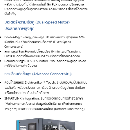
พลังงานในช่วงที่ไม่ได้ใช้งานเต็มที่ GA FLX มอบความยืดหยุ่นและ
ประสิทธิภาพสูงสุดในทุกช่วงแรงดัน และยังช่วยลดค่าใช้จ่ายได้อย่างมี
นัยสำคัญ
มอเตอร์ความเร็วคู่ (Dual-Speed Motor)
ประสิทธิภาพสูงสุด
Double-Digit Energy Savings: ประหยัดพลังงานสูงสุดถึง 20%
เมื่อเทียบกับเครื่องอัดลมความเร็วคงที่ (Fixed-Speed
Compressors)
ลดการสูญเสียพลังงานช่วงโหลดน้อย (Minimized Transient
Losses): ลดการใช้พลังงานเมื่อความต้องการใช้อากาศลดลง
มอเตอร์มาตรฐาน IE5 (IE5 Motor): เพื่อประสิทธิภาพสูงสุด และลด
ค่าใช้จ่ายในการดำเนินงาน
การเชื่อมต่อขั้นสูง (Advanced Connectivity)
คอนโทรลเลอร์ Elektronikon® Touch: ระบบควบคุมปั๊มลมแบบ
จอสัมผัส พร้อมแจ้งสถานะเครื่องจักรแบบเต็มรูปแบบ ปกป้อง
เครื่องจักรอย่างเต็มประสิทธิภาพ
SMARTLINK Integration: รับการแจ้งเตือนการบำรุงรักษา
(Maintenance Alerts) ข้อมูลประสิทธิภาพ (Performance
Insights) และการตรวจสอบระยะไกล (Remote Monitoring)